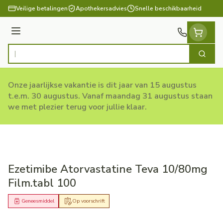
Ga naar de inhoud
Veilige betalingen
Apothekersadvies
Snelle beschikbaarheid
Menu
Zoek
Product, merk, categorie...
Onze jaarlijkse vakantie is dit jaar van 15 augustus
t.e.m. 30 augustus. Vanaf maandag 31 augustus staan
we met plezier terug voor jullie klaar.
Ezetimibe Atorvastatine Teva 10/80mg
Film.tabl 100
Geneesmiddel
Op voorschrift