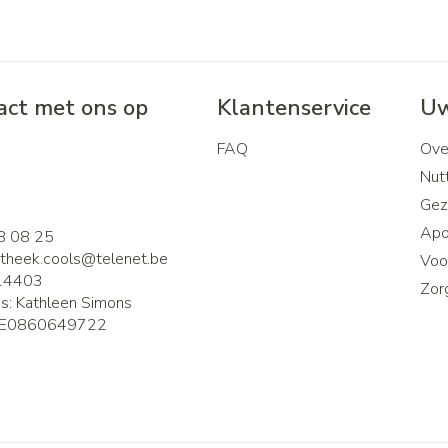
ct met ons op
Klantenservice
Uw
FAQ
Ove
2
Nutt
Gez
Apo
8 08 25
theek.cools@
telenet.be
Voor
14403
Zor
is:
Kathleen Simons
E0860649722