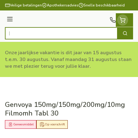
Ga naar de inhoud
Veilige betalingen
Apothekersadvies
Snelle beschikbaarheid
Menu
Zoek
Product, merk, categorie...
Onze jaarlijkse vakantie is dit jaar van 15 augustus
t.e.m. 30 augustus. Vanaf maandag 31 augustus staan
we met plezier terug voor jullie klaar.
Genvoya 150mg/150mg/200mg/10mg
Filmomh Tabl 30
Geneesmiddel
Op voorschrift