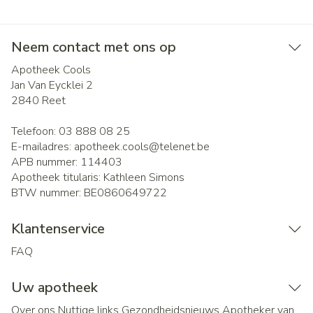
Neem contact met ons op
Apotheek Cools
Jan Van Eycklei 2
2840
Reet
Telefoon:
03 888 08 25
E-mailadres:
apotheek.cools@
telenet.be
APB nummer:
114403
Apotheek titularis:
Kathleen Simons
BTW nummer:
BE0860649722
Klantenservice
FAQ
Uw apotheek
Over ons
Nuttige links
Gezondheidsnieuws
Apotheker van