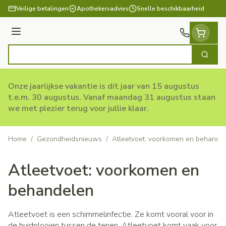
Ga naar de inhoud
Veilige betalingen
Apothekersadvies
Snelle beschikbaarheid
Menu
Zoek
Product, merk, categorie...
Onze jaarlijkse vakantie is dit jaar van 15 augustus
t.e.m. 30 augustus. Vanaf maandag 31 augustus staan
we met plezier terug voor jullie klaar.
Home
/
Gezondheidsnieuws
/
Atleetvoet: voorkomen en behande
Atleetvoet: voorkomen en
behandelen
Atleetvoet is een schimmelinfectie. Ze komt vooral voor in
de huidplooien tussen de tenen. Atleetvoet komt vaak voor