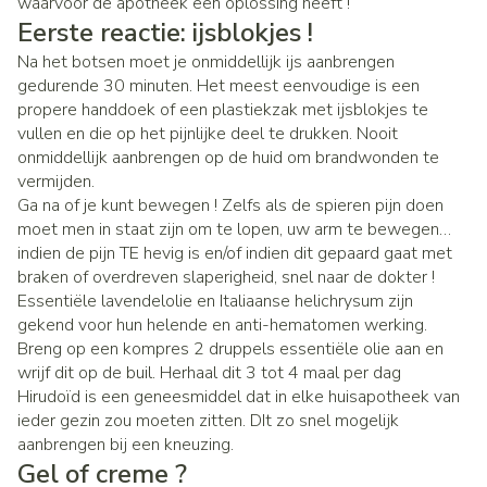
waarvoor de apotheek een oplossing heeft !
Eerste reactie: ijsblokjes !
Na het botsen moet je onmiddellijk ijs aanbrengen
gedurende 30 minuten. Het meest eenvoudige is een
propere handdoek of een plastiekzak met ijsblokjes te
vullen en die op het pijnlijke deel te drukken. Nooit
onmiddellijk aanbrengen op de huid om brandwonden te
vermijden.
Ga na of je kunt bewegen ! Zelfs als de spieren pijn doen
moet men in staat zijn om te lopen, uw arm te bewegen…
indien de pijn TE hevig is en/of indien dit gepaard gaat met
braken of overdreven slaperigheid, snel naar de dokter !
Essentiële lavendelolie en Italiaanse helichrysum zijn
gekend voor hun helende en anti-hematomen werking.
Breng op een kompres 2 druppels essentiële olie aan en
wrijf dit op de buil. Herhaal dit 3 tot 4 maal per dag
Hirudoïd is een geneesmiddel dat in elke huisapotheek van
ieder gezin zou moeten zitten. DIt zo snel mogelijk
aanbrengen bij een kneuzing.
Gel of creme ?