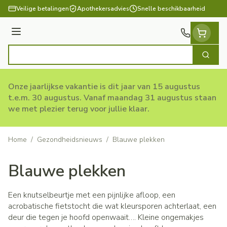
Ga naar de inhoud
Veilige betalingen
Apothekersadvies
Snelle beschikbaarheid
Menu
Zoek
Product, merk, categorie...
Onze jaarlijkse vakantie is dit jaar van 15 augustus
t.e.m. 30 augustus. Vanaf maandag 31 augustus staan
we met plezier terug voor jullie klaar.
Home
/
Gezondheidsnieuws
/
Blauwe plekken
Blauwe plekken
Een knutselbeurtje met een pijnlijke afloop, een
acrobatische fietstocht die wat kleursporen achterlaat, een
deur die tegen je hoofd openwaait…. Kleine ongemakjes