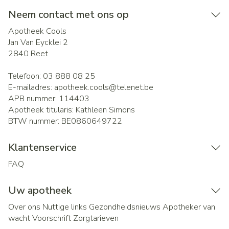
Neem contact met ons op
Apotheek Cools
Jan Van Eycklei 2
2840
Reet
Telefoon:
03 888 08 25
E-mailadres:
apotheek.cools@
telenet.be
APB nummer:
114403
Apotheek titularis:
Kathleen Simons
BTW nummer:
BE0860649722
Klantenservice
FAQ
Uw apotheek
Over ons
Nuttige links
Gezondheidsnieuws
Apotheker van
wacht
Voorschrift
Zorgtarieven