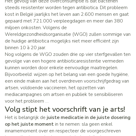
Het gevolg van deze overconsumptie is dat bacteriën
steeds resistenter worden tegen antibiotica. Dit probleem
kost in België jaarlijks het leven aan 2.600 mensen en gaat
gepaard met 721.000 verpleegdagen en meer dan 380
miljoen onkosten. Volgens de
Wereldgezondheidsorganisatie (WGO) zullen sommige van
de huidige antibiotica mogelijks niet meer efficiënt zijn
binnen 10 à 20 jaar.
Nog volgens de WGO zouden drie op vier sterfgevallen ten
gevolge van een hogere antibioticaresistentie vermeden
kunnen worden door enkele eenvoudige maatregelen.
Bijvoorbeeld: wijzen op het belang van een goede hygiëne,
een einde maken aan het overdreven voorschrijfgedrag van
artsen, voldoende vaccineren, het opzetten van
mediacampagnes om artsen en publiek te sensibiliseren
voor het probleem …
Volg stipt het voorschrift van je arts!
Het is belangrijk de
juiste medicatie in de juiste dosering
op het juiste moment
in te nemen: sla geen enkel
innamemoment over en respecteer de voorgeschreven