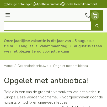
Ga naar de inhoud
Veilige betalingen
Apothekersadvies
Snelle beschikbaarheid
Menu
Zoek
Product, merk, categorie...
Onze jaarlijkse vakantie is dit jaar van 15 augustus
t.e.m. 30 augustus. Vanaf maandag 31 augustus staan
we met plezier terug voor jullie klaar.
Home
/
Gezondheidsnieuws
/
Opgelet met antibiotica!
Opgelet met antibiotica!
België is een van de grootste verbruikers van antibiotica in
Europa. Deze worden voornamelijk voorgeschreven door de
huisarts bij lucht- en urineweginfecties.