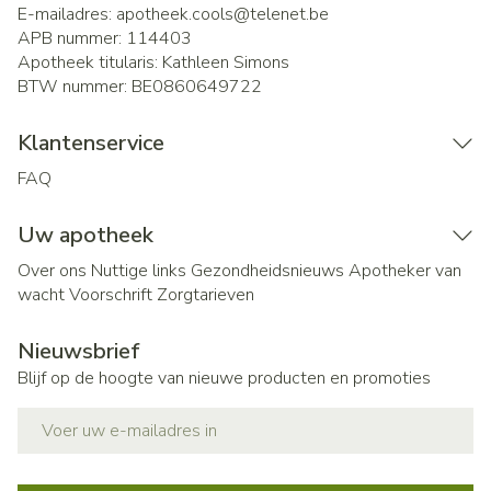
E-mailadres:
apotheek.cools@
telenet.be
APB nummer:
114403
Apotheek titularis:
Kathleen Simons
BTW nummer:
BE0860649722
Klantenservice
FAQ
Uw apotheek
Over ons
Nuttige links
Gezondheidsnieuws
Apotheker van
wacht
Voorschrift
Zorgtarieven
Nieuwsbrief
Blijf op de hoogte van nieuwe producten en promoties
E-mail adres