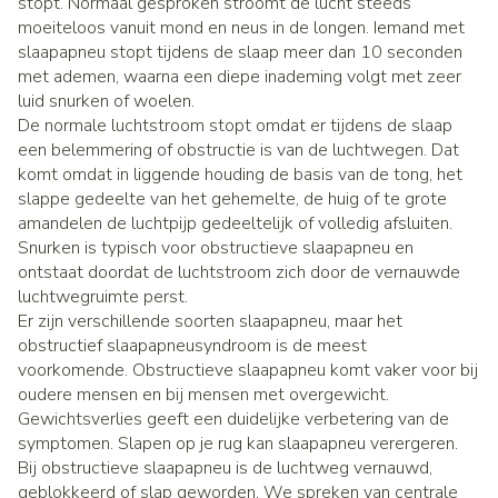
stopt. Normaal gesproken stroomt de lucht steeds
moeiteloos vanuit mond en neus in de longen. Iemand met
slaapapneu stopt tijdens de slaap meer dan 10 seconden
met ademen, waarna een diepe inademing volgt met zeer
luid snurken of woelen.
De normale luchtstroom stopt omdat er tijdens de slaap
een belemmering of obstructie is van de luchtwegen. Dat
komt omdat in liggende houding de basis van de tong, het
slappe gedeelte van het gehemelte, de huig of te grote
amandelen de luchtpijp gedeeltelijk of volledig afsluiten.
Snurken is typisch voor obstructieve slaapapneu en
ontstaat doordat de luchtstroom zich door de vernauwde
luchtwegruimte perst.
Er zijn verschillende soorten slaapapneu, maar het
obstructief slaapapneusyndroom is de meest
voorkomende. Obstructieve slaapapneu komt vaker voor bij
oudere mensen en bij mensen met overgewicht.
Gewichtsverlies geeft een duidelijke verbetering van de
symptomen. Slapen op je rug kan slaapapneu verergeren.
Bij obstructieve slaapapneu is de luchtweg vernauwd,
geblokkeerd of slap geworden. We spreken van centrale