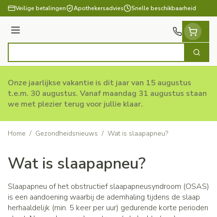
Ga naar de inhoud
Veilige betalingen
Apothekersadvies
Snelle beschikbaarheid
Menu
Zoek
Product, merk, categorie...
Onze jaarlijkse vakantie is dit jaar van 15 augustus
t.e.m. 30 augustus. Vanaf maandag 31 augustus staan
we met plezier terug voor jullie klaar.
Home
/
Gezondheidsnieuws
/
Wat is slaapapneu?
Wat is slaapapneu?
Slaapapneu of het obstructief slaapapneusyndroom (OSAS)
is een aandoening waarbij de ademhaling tijdens de slaap
herhaaldelijk (min. 5 keer per uur) gedurende korte perioden