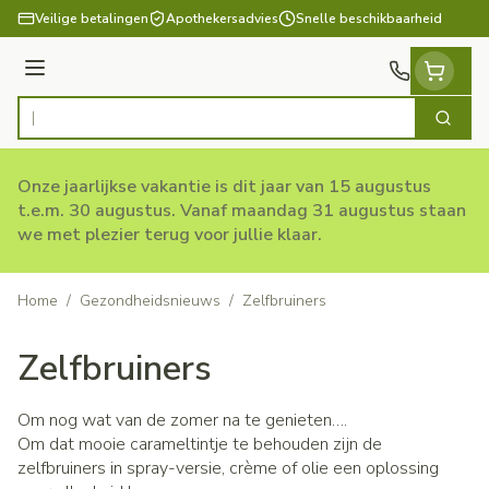
Ga naar de inhoud
Veilige betalingen
Apothekersadvies
Snelle beschikbaarheid
Menu
Zoek
Product, merk, categorie...
Onze jaarlijkse vakantie is dit jaar van 15 augustus
t.e.m. 30 augustus. Vanaf maandag 31 augustus staan
we met plezier terug voor jullie klaar.
Home
/
Gezondheidsnieuws
/
Zelfbruiners
Zelfbruiners
Om nog wat van de zomer na te genieten….
Om dat mooie carameltintje te behouden zijn de
zelfbruiners in spray-versie, crème of olie een oplossing