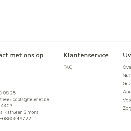
ct met ons op
Klantenservice
Uw
FAQ
Ove
2
Nutt
Gez
Apo
8 08 25
theek.cools@
telenet.be
Voor
14403
Zor
is:
Kathleen Simons
E0860649722