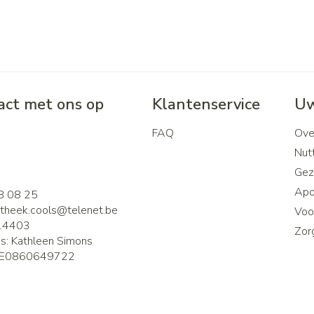
ct met ons op
Klantenservice
Uw
FAQ
Ove
2
Nutt
Gez
Apo
8 08 25
theek.cools@
telenet.be
Voor
14403
Zor
is:
Kathleen Simons
E0860649722