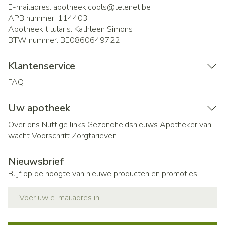
E-mailadres:
apotheek.cools@
telenet.be
APB nummer:
114403
Apotheek titularis:
Kathleen Simons
BTW nummer:
BE0860649722
Klantenservice
FAQ
Uw apotheek
Over ons
Nuttige links
Gezondheidsnieuws
Apotheker van
wacht
Voorschrift
Zorgtarieven
Nieuwsbrief
Blijf op de hoogte van nieuwe producten en promoties
E-mail adres