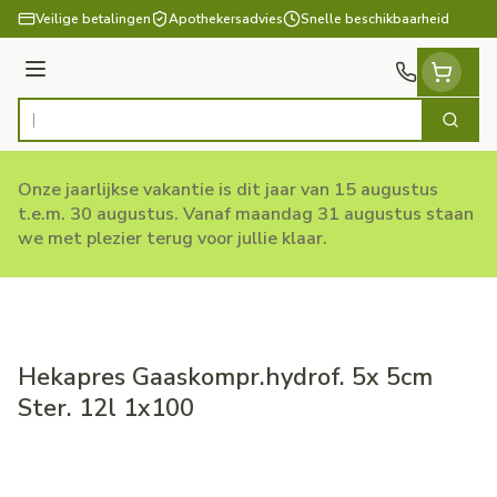
Ga naar de inhoud
Veilige betalingen
Apothekersadvies
Snelle beschikbaarheid
Menu
Zoek
Product, merk, categorie...
Onze jaarlijkse vakantie is dit jaar van 15 augustus
t.e.m. 30 augustus. Vanaf maandag 31 augustus staan
we met plezier terug voor jullie klaar.
Hekapres Gaaskompr.hydrof. 5x 5cm
Ster. 12l 1x100