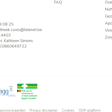
FAQ
Ove
2
Nutt
Gez
Apo
8 08 25
theek.cools@
telenet.be
Voor
14403
Zor
is:
Kathleen Simons
E0860649722
opsvoorwaarden
Privacy disclaimer
Cookies
ODR-platform