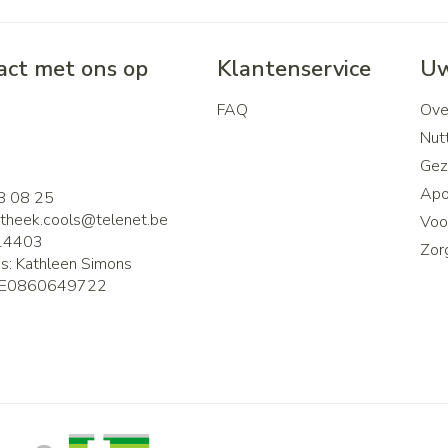
ct met ons op
Klantenservice
Uw
FAQ
Ove
2
Nutt
Gez
Apo
8 08 25
theek.cools@
telenet.be
Voor
14403
Zor
is:
Kathleen Simons
E0860649722