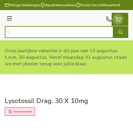
Ga naar de inhoud
Veilige betalingen
Apothekersadvies
Snelle beschikbaarheid
Menu
Zoek
Product, merk, categorie...
Onze jaarlijkse vakantie is dit jaar van 15 augustus
t.e.m. 30 augustus. Vanaf maandag 31 augustus staan
we met plezier terug voor jullie klaar.
Lysotossil Drag. 30 X 10mg
Geneesmiddel