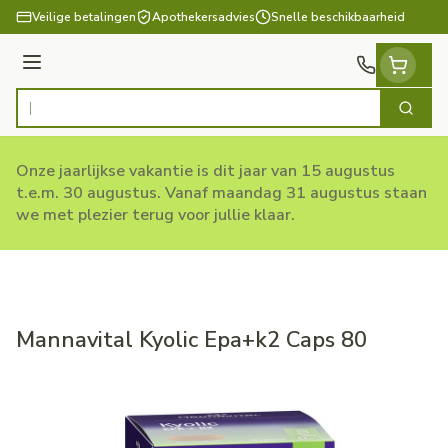
Ga naar de inhoud
Veilige betalingen
Apothekersadvies
Snelle beschikbaarheid
Menu
Zoek
Product, merk, categorie...
Onze jaarlijkse vakantie is dit jaar van 15 augustus
t.e.m. 30 augustus. Vanaf maandag 31 augustus staan
we met plezier terug voor jullie klaar.
Mannavital Kyolic Epa+k2 Caps 80