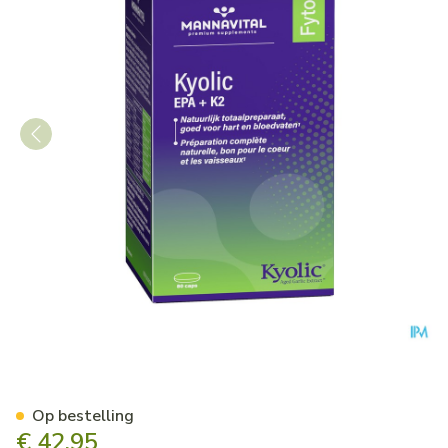
Mannavital Kyolic Epa+k2 Ca
Op bestelling
€ 42,95