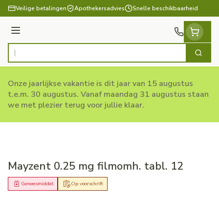
Ga naar de inhoud
Veilige betalingen
Apothekersadvies
Snelle beschikbaarheid
Menu
Zoek
Product, merk, categorie...
Onze jaarlijkse vakantie is dit jaar van 15 augustus
t.e.m. 30 augustus. Vanaf maandag 31 augustus staan
we met plezier terug voor jullie klaar.
Mayzent 0.25 mg filmomh. tabl. 12
Geneesmiddel
Op voorschrift