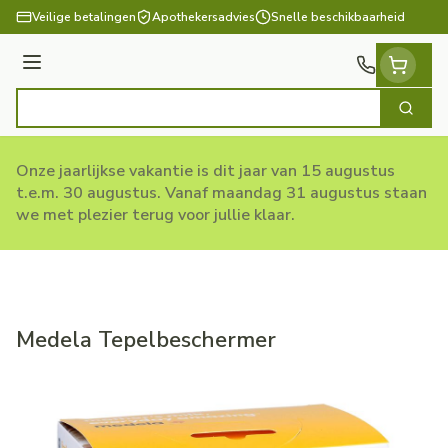
Ga naar de inhoud
Veilige betalingen
Apothekersadvies
Snelle beschikbaarheid
Menu
Zoek
Product, merk, categorie...
Onze jaarlijkse vakantie is dit jaar van 15 augustus
t.e.m. 30 augustus. Vanaf maandag 31 augustus staan
we met plezier terug voor jullie klaar.
Medela Tepelbeschermer