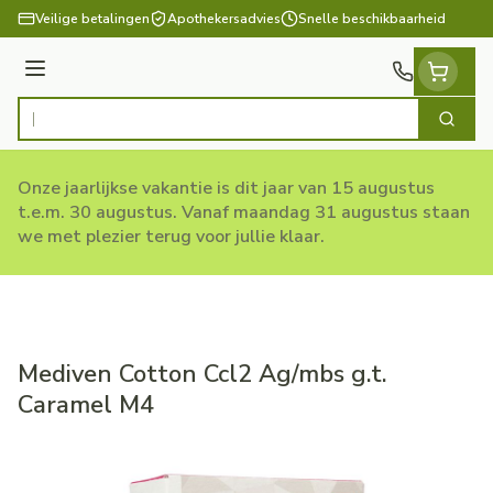
Ga naar de inhoud
Veilige betalingen
Apothekersadvies
Snelle beschikbaarheid
Menu
Zoek
Product, merk, categorie...
Onze jaarlijkse vakantie is dit jaar van 15 augustus
t.e.m. 30 augustus. Vanaf maandag 31 augustus staan
we met plezier terug voor jullie klaar.
Mediven Cotton Ccl2 Ag/mbs g.t.
Caramel M4