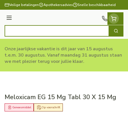
Ga naar de inhoud
Veilige betalingen
Apothekersadvies
Snelle beschikbaarheid
Menu
Zoek
Product, merk, categorie...
Onze jaarlijkse vakantie is dit jaar van 15 augustus
t.e.m. 30 augustus. Vanaf maandag 31 augustus staan
we met plezier terug voor jullie klaar.
Meloxicam EG 15 Mg Tabl 30 X 15 Mg
Geneesmiddel
Op voorschrift