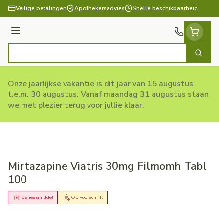
Ga naar de inhoud
Veilige betalingen
Apothekersadvies
Snelle beschikbaarheid
Menu
Zoek
Product, merk, categorie...
Onze jaarlijkse vakantie is dit jaar van 15 augustus
t.e.m. 30 augustus. Vanaf maandag 31 augustus staan
we met plezier terug voor jullie klaar.
Mirtazapine Viatris 30mg Filmomh Tabl
100
Geneesmiddel
Op voorschrift