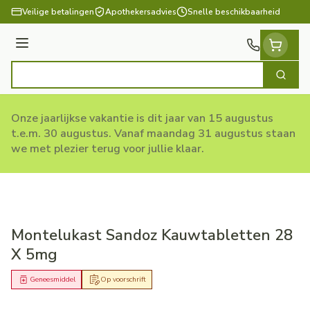
Ga naar de inhoud
Veilige betalingen
Apothekersadvies
Snelle beschikbaarheid
Menu
Zoek
Product, merk, categorie...
Onze jaarlijkse vakantie is dit jaar van 15 augustus
t.e.m. 30 augustus. Vanaf maandag 31 augustus staan
we met plezier terug voor jullie klaar.
Montelukast Sandoz Kauwtabletten 28
X 5mg
Geneesmiddel
Op voorschrift