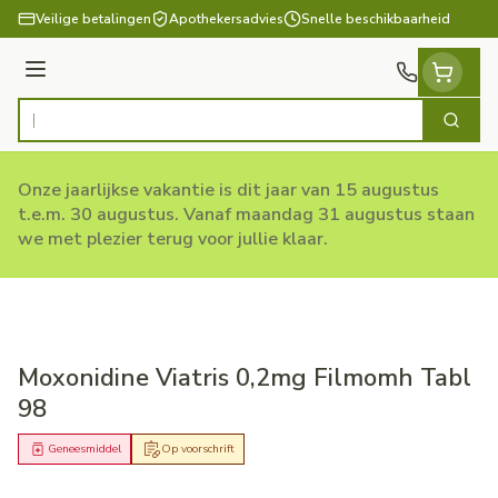
Ga naar de inhoud
Veilige betalingen
Apothekersadvies
Snelle beschikbaarheid
Menu
Zoek
Product, merk, categorie...
Onze jaarlijkse vakantie is dit jaar van 15 augustus
t.e.m. 30 augustus. Vanaf maandag 31 augustus staan
we met plezier terug voor jullie klaar.
Moxonidine Viatris 0,2mg Filmomh Tabl
98
Geneesmiddel
Op voorschrift