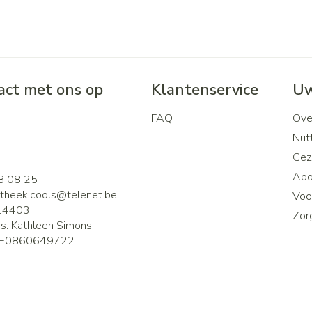
ct met ons op
Klantenservice
Uw
FAQ
Ove
2
Nutt
Gez
Apo
8 08 25
theek.cools@
telenet.be
Voor
14403
Zor
is:
Kathleen Simons
E0860649722