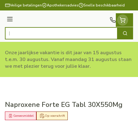
Ga naar de inhoud
Veilige betalingen
Apothekersadvies
Snelle beschikbaarheid
Menu
Zoek
Product, merk, categorie...
Onze jaarlijkse vakantie is dit jaar van 15 augustus
t.e.m. 30 augustus. Vanaf maandag 31 augustus staan
we met plezier terug voor jullie klaar.
Naproxene Forte EG Tabl 30X550Mg
Geneesmiddel
Op voorschrift