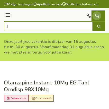
Ga naar de inhoud
Veilige betalingen
Apothekersadvies
Snelle beschikbaarheid
Menu
Zoek
Product, merk, categorie...
Onze jaarlijkse vakantie is dit jaar van 15 augustus
t.e.m. 30 augustus. Vanaf maandag 31 augustus staan
we met plezier terug voor jullie klaar.
Olanzapine Instant 10Mg EG Tabl
Orodisp 98X10Mg
Geneesmiddel
Op voorschrift