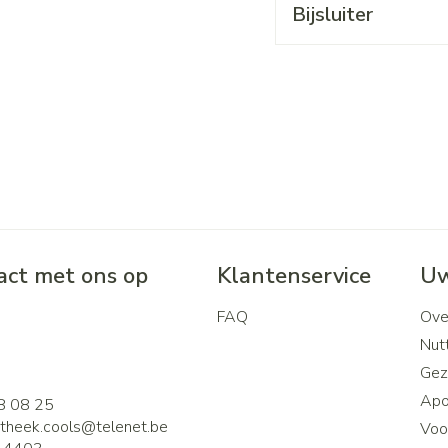
Bijsluiter
ct met ons op
Klantenservice
Uw
FAQ
Ove
2
Nutt
Gez
Apo
8 08 25
theek.cools@
telenet.be
Voor