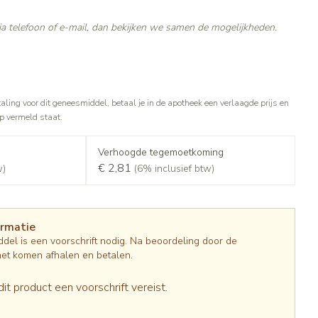
Gezichtsreiniging -
Sondes, baxters en catheters
asjes - antiviraal
ontschminken
ouche
diabetes producten
a telefoon of e-mail, dan bekijken we samen de mogelijkheden.
Afslanken
Sondes
oor insulinespuiten
Reinigingsmelk, - crème, -olie en
Accessoires
tering
Accessoires voor sondes
nwerende middelen
gel
r
Baxters
Tonic - lotion
Homeopathie
taling voor dit geneesmiddel, betaal je in de apotheek een verlaagde prijs en
Catheters
Micellair water
op vermeld staat.
 en geurproducten
Specifiek voor de ogen
jes
Zware benen
Pillendozen en accessoires
Verhoogde tegemoetkoming
Toon meer
atje
€ 2,81
w)
(6% inclusief btw)
Tabletten
k voor mannen
res
Creme, gel en spray
Gezichtsverzorging
verzorging
Mondmaskers
ties
ormatie
t
enten
Pigmentstoornissen
del is een voorschrift nodig. Na beoordeling door de
gische en anti
Diverse geneesmiddelen
verzorging
Gevoelige huid - geïrriteerde huid
het komen afhalen en betalen.
toire middelen
Bandages en Orthopedie -
orthopedische verbanden
Gemengde huid
ende middelen
dit product een voorschrift vereist.
ie
Diergeneesmiddelen
Doffe huid
m
Buik
ng en zuurstof