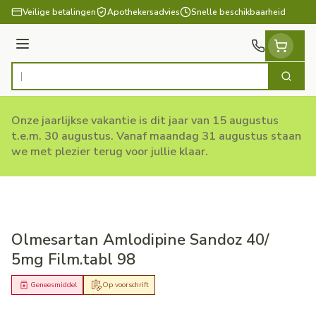
Ga naar de inhoud
Veilige betalingen
Apothekersadvies
Snelle beschikbaarheid
Menu
Zoek
Product, merk, categorie...
Onze jaarlijkse vakantie is dit jaar van 15 augustus
t.e.m. 30 augustus. Vanaf maandag 31 augustus staan
we met plezier terug voor jullie klaar.
Olmesartan Amlodipine Sandoz 40/
5mg Film.tabl 98
Geneesmiddel
Op voorschrift