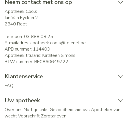
Neem contact met ons op
Apotheek Cools
Jan Van Eycklei 2
2840
Reet
Telefoon:
03 888 08 25
E-mailadres:
apotheek.cools@
telenet.be
APB nummer:
114403
Apotheek titularis:
Kathleen Simons
BTW nummer:
BE0860649722
Klantenservice
FAQ
Uw apotheek
Over ons
Nuttige links
Gezondheidsnieuws
Apotheker van
wacht
Voorschrift
Zorgtarieven