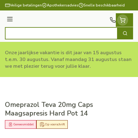
Ga naar de inhoud
Veilige betalingen
Apothekersadvies
Snelle beschikbaarheid
Menu
Zoek
Product, merk, categorie...
Onze jaarlijkse vakantie is dit jaar van 15 augustus
t.e.m. 30 augustus. Vanaf maandag 31 augustus staan
we met plezier terug voor jullie klaar.
Omeprazol Teva 20mg Caps
Maagsapresis Hard Pot 14
Geneesmiddel
Op voorschrift