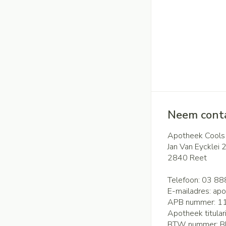
Neem conta
Apotheek Cools
Jan Van Eycklei 
2840
Reet
Telefoon:
03 88
E-mailadres:
apo
APB nummer:
1
Apotheek titular
BTW nummer:
B