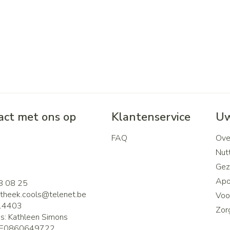
ct met ons op
Klantenservice
Uw
FAQ
Ove
2
Nutt
Gez
Apo
8 08 25
theek.cools@
telenet.be
Voor
14403
Zor
is:
Kathleen Simons
E0860649722