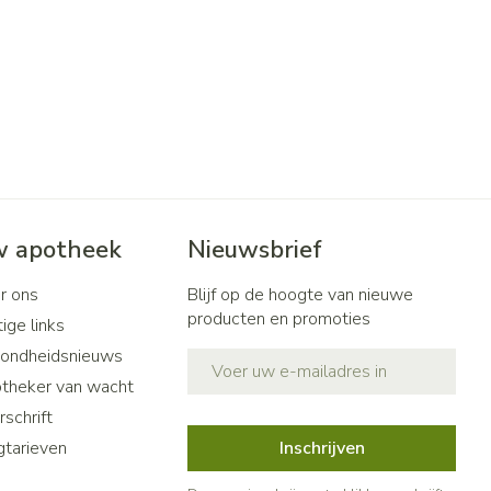
 apotheek
Nieuwsbrief
r ons
Blijf op de hoogte van nieuwe
producten en promoties
ige links
ondheidsnieuws
E-mail adres
theker van wacht
schrift
gtarieven
Inschrijven