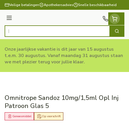
Ga naar de inhoud
Veilige betalingen
Apothekersadvies
Snelle beschikbaarheid
Menu
Zoek
Product, merk, categorie...
Onze jaarlijkse vakantie is dit jaar van 15 augustus
t.e.m. 30 augustus. Vanaf maandag 31 augustus staan
we met plezier terug voor jullie klaar.
Omnitrope Sandoz 10mg/1,5ml Opl Inj
Patroon Glas 5
Geneesmiddel
Op voorschrift