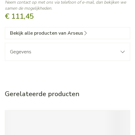
Neem contact op met ons via telefoon of e-mail, dan bekijken we
samen de mogelijkheden.
€ 111,45
Bekijk alle producten van Arseus
Gegevens
Gerelateerde producten
Navigeren door de elementen van de carrousel is mogelijk met d
Druk om carrousel over te slaan
Druk op om naar carrouselnavigatie te gaan