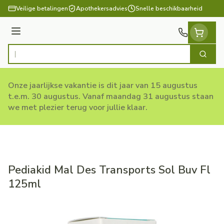
Ga naar de inhoud
Veilige betalingen
Apothekersadvies
Snelle beschikbaarheid
Menu
Zoek
Product, merk, categorie...
Onze jaarlijkse vakantie is dit jaar van 15 augustus
t.e.m. 30 augustus. Vanaf maandag 31 augustus staan
we met plezier terug voor jullie klaar.
Pediakid Mal Des Transports Sol Buv Fl
125ml