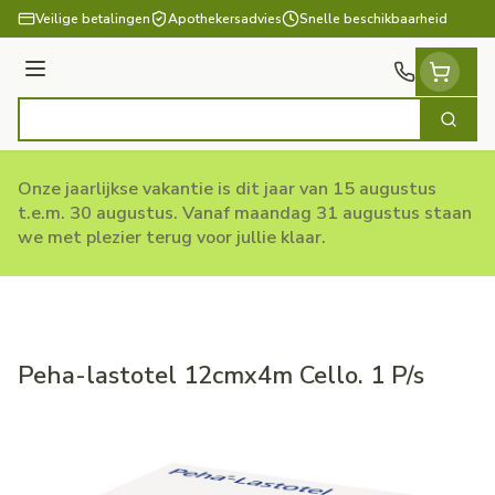
Ga naar de inhoud
Veilige betalingen
Apothekersadvies
Snelle beschikbaarheid
Menu
Zoek
Product, merk, categorie...
Onze jaarlijkse vakantie is dit jaar van 15 augustus
t.e.m. 30 augustus. Vanaf maandag 31 augustus staan
we met plezier terug voor jullie klaar.
Peha-lastotel 12cmx4m Cello. 1 P/s