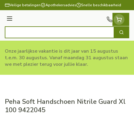
Ga naar de inhoud
Veilige betalingen
Apothekersadvies
Snelle beschikbaarheid
Menu
Zoek
Product, merk, categorie...
Onze jaarlijkse vakantie is dit jaar van 15 augustus
t.e.m. 30 augustus. Vanaf maandag 31 augustus staan
we met plezier terug voor jullie klaar.
Peha Soft Handschoen Nitrile Guard Xl
100 9422045