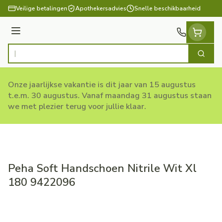
Ga naar de inhoud
Veilige betalingen
Apothekersadvies
Snelle beschikbaarheid
Menu
Zoek
Product, merk, categorie...
Onze jaarlijkse vakantie is dit jaar van 15 augustus
t.e.m. 30 augustus. Vanaf maandag 31 augustus staan
we met plezier terug voor jullie klaar.
Peha Soft Handschoen Nitrile Wit Xl
180 9422096