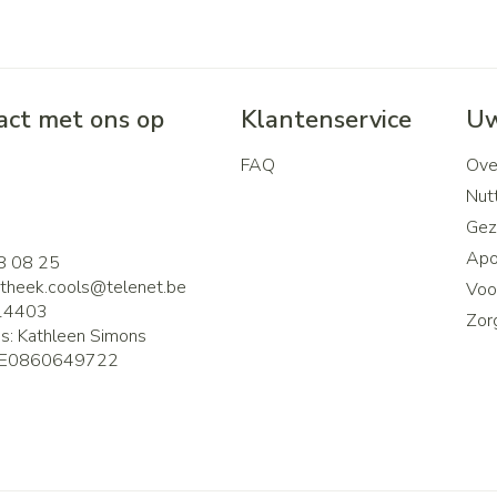
ct met ons op
Klantenservice
Uw
FAQ
Ove
2
Nutt
Gez
Apo
8 08 25
theek.cools@
telenet.be
Voor
14403
Zor
is:
Kathleen Simons
E0860649722