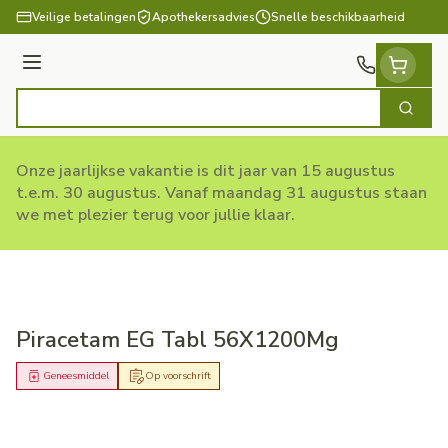
Ga naar de inhoud
Veilige betalingen
Apothekersadvies
Snelle beschikbaarheid
Menu
Zoek
Product, merk, categorie...
Onze jaarlijkse vakantie is dit jaar van 15 augustus
t.e.m. 30 augustus. Vanaf maandag 31 augustus staan
we met plezier terug voor jullie klaar.
Piracetam EG Tabl 56X1200Mg
Geneesmiddel
Op voorschrift