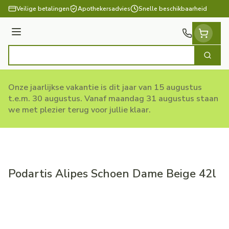
Ga naar de inhoud
Veilige betalingen
Apothekersadvies
Snelle beschikbaarheid
Menu
Zoek
Product, merk, categorie...
Onze jaarlijkse vakantie is dit jaar van 15 augustus
t.e.m. 30 augustus. Vanaf maandag 31 augustus staan
we met plezier terug voor jullie klaar.
Podartis Alipes Schoen Dame Beige 42l