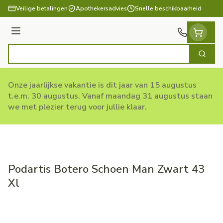
Ga naar de inhoud
Veilige betalingen
Apothekersadvies
Snelle beschikbaarheid
Menu
Zoek
Product, merk, categorie...
Onze jaarlijkse vakantie is dit jaar van 15 augustus
t.e.m. 30 augustus. Vanaf maandag 31 augustus staan
we met plezier terug voor jullie klaar.
Podartis Botero Schoen Man Zwart 43
Xl