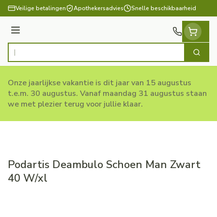
Ga naar de inhoud
Veilige betalingen
Apothekersadvies
Snelle beschikbaarheid
Menu
Zoek
Product, merk, categorie...
Onze jaarlijkse vakantie is dit jaar van 15 augustus
t.e.m. 30 augustus. Vanaf maandag 31 augustus staan
we met plezier terug voor jullie klaar.
Podartis Deambulo Schoen Man Zwart
40 W/xl