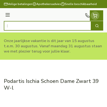
Ga naar de inhoud
Veilige betalingen
Apothekersadvies
Snelle beschikbaarheid
Menu
Zoek
Product, merk, categorie...
Onze jaarlijkse vakantie is dit jaar van 15 augustus
t.e.m. 30 augustus. Vanaf maandag 31 augustus staan
we met plezier terug voor jullie klaar.
Podartis Ischia Schoen Dame Zwart 39
W-l