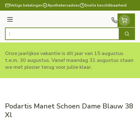
Ga naar de inhoud
Veilige betalingen
Apothekersadvies
Snelle beschikbaarheid
Menu
Zoek
Product, merk, categorie...
Onze jaarlijkse vakantie is dit jaar van 15 augustus
t.e.m. 30 augustus. Vanaf maandag 31 augustus staan
we met plezier terug voor jullie klaar.
Podartis Manet Schoen Dame Blauw 38
Xl