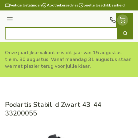
Ga naar de inhoud
Veilige betalingen
Apothekersadvies
Snelle beschikbaarheid
Menu
Zoek
Product, merk, categorie...
Onze jaarlijkse vakantie is dit jaar van 15 augustus
t.e.m. 30 augustus. Vanaf maandag 31 augustus staan
we met plezier terug voor jullie klaar.
Podartis Stabil-d Zwart 43-44
33200055