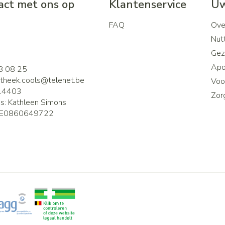
ct met ons op
Klantenservice
Uw
FAQ
Ove
2
Nutt
Gez
Apo
8 08 25
theek.cools@
telenet.be
Voor
14403
Zor
is:
Kathleen Simons
E0860649722