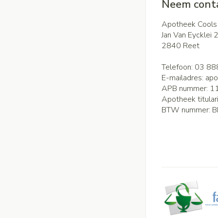
Neem conta
Apotheek Cools
Jan Van Eycklei 
2840
Reet
Telefoon:
03 88
E-mailadres:
apo
APB nummer:
1
Apotheek titular
BTW nummer:
B