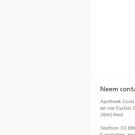
Neem conta
Apotheek Cools
Jan Van Eycklei 
2840
Reet
Telefoon:
03 88
E-mailadres:
apo