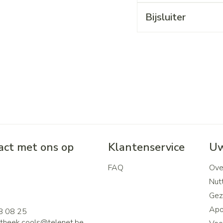
Bijsluiter
ct met ons op
Klantenservice
Uw
FAQ
Ove
2
Nutt
Gez
Apo
8 08 25
theek.cools@
telenet.be