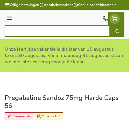
Ga naar de inhoud
Veilige betalingen
Apothekersadvies
Snelle beschikbaarheid
Menu
Zoek
Product, merk, categorie...
Onze jaarlijkse vakantie is dit jaar van 15 augustus
t.e.m. 30 augustus. Vanaf maandag 31 augustus staan
we met plezier terug voor jullie klaar.
Pregabaline Sandoz 75mg Harde Caps
56
Geneesmiddel
Op voorschrift