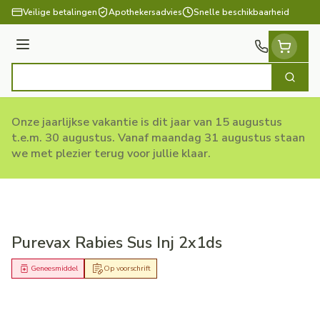
Ga naar de inhoud
Veilige betalingen
Apothekersadvies
Snelle beschikbaarheid
Menu
Zoek
Product, merk, categorie...
Onze jaarlijkse vakantie is dit jaar van 15 augustus
t.e.m. 30 augustus. Vanaf maandag 31 augustus staan
we met plezier terug voor jullie klaar.
Purevax Rabies Sus Inj 2x1ds
Geneesmiddel
Op voorschrift