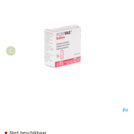
Purevax Rabies Sus Inj 2x1ds
Niet beschikbaar