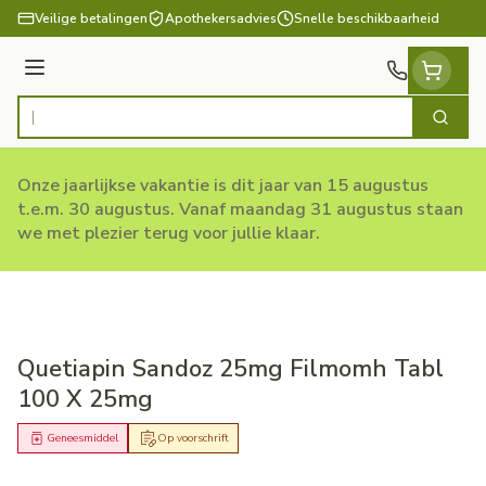
Ga naar de inhoud
Veilige betalingen
Apothekersadvies
Snelle beschikbaarheid
Menu
Zoek
Product, merk, categorie...
Onze jaarlijkse vakantie is dit jaar van 15 augustus
t.e.m. 30 augustus. Vanaf maandag 31 augustus staan
we met plezier terug voor jullie klaar.
Quetiapin Sandoz 25mg Filmomh Tabl
100 X 25mg
Geneesmiddel
Op voorschrift