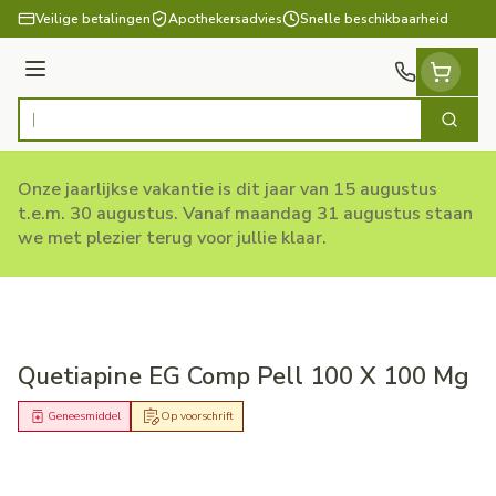
Ga naar de inhoud
Veilige betalingen
Apothekersadvies
Snelle beschikbaarheid
Menu
Zoek
Product, merk, categorie...
Onze jaarlijkse vakantie is dit jaar van 15 augustus
t.e.m. 30 augustus. Vanaf maandag 31 augustus staan
we met plezier terug voor jullie klaar.
Quetiapine EG Comp Pell 100 X 100 Mg
Geneesmiddel
Op voorschrift