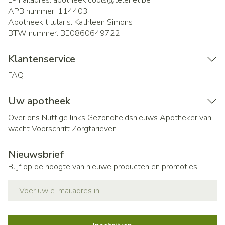
E-mailadres:
apotheek.cools@
telenet.be
APB nummer:
114403
Apotheek titularis:
Kathleen Simons
BTW nummer:
BE0860649722
Klantenservice
FAQ
Uw apotheek
Over ons
Nuttige links
Gezondheidsnieuws
Apotheker van
wacht
Voorschrift
Zorgtarieven
Nieuwsbrief
Blijf op de hoogte van nieuwe producten en promoties
E-mail adres