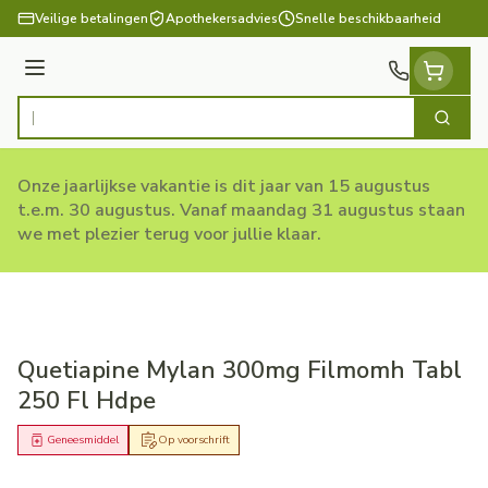
Ga naar de inhoud
Veilige betalingen
Apothekersadvies
Snelle beschikbaarheid
Menu
Zoek
Product, merk, categorie...
Onze jaarlijkse vakantie is dit jaar van 15 augustus
t.e.m. 30 augustus. Vanaf maandag 31 augustus staan
we met plezier terug voor jullie klaar.
Quetiapine Mylan 300mg Filmomh Tabl
250 Fl Hdpe
Geneesmiddel
Op voorschrift